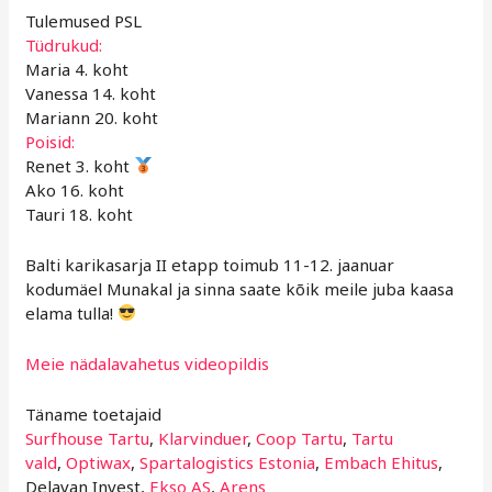
Tulemused PSL
Tüdrukud:
Maria 4. koht
Vanessa 14. koht
Mariann 20. koht
Poisid:
Renet 3. koht
Ako 16. koht
Tauri 18. koht
Balti karikasarja II etapp toimub 11-12. jaanuar
kodumäel Munakal ja sinna saate kõik meile juba kaasa
elama tulla!
Meie nädalavahetus videopildis
Täname toetajaid
Surfhouse Tartu
,
Klarvinduer
,
Coop Tartu
,
Tartu
vald
,
Optiwax
,
Spartalogistics Estonia
,
Embach Ehitus
,
Delavan Invest,
Ekso AS
,
Arens