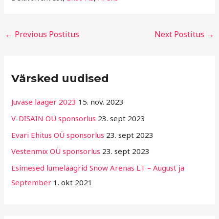
←
Previous Postitus
Next Postitus
→
R
Värsked uudised
u
b
Juvase laager 2023
15. nov. 2023
r
V-DISAIN OÜ sponsorlus
23. sept 2023
i
Evari Ehitus OÜ sponsorlus
23. sept 2023
i
g
Vestenmix OÜ sponsorlus
23. sept 2023
i
Esimesed lumelaagrid Snow Arenas LT – August ja
d
September
1. okt 2021