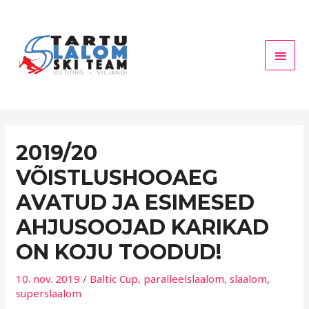
Skip
Main
to
Men
content
2019/20
VÕISTLUSHOOAEG
AVATUD JA ESIMESED
AHJUSOOJAD KARIKAD
ON KOJU TOODUD!
10. nov. 2019
/
Baltic Cup
,
paralleelslaalom
,
slaalom
,
superslaalom