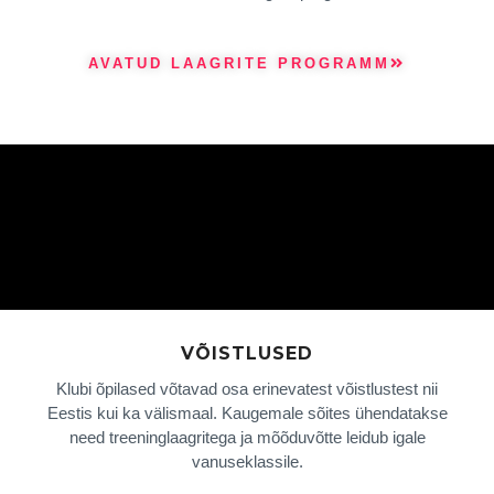
AVATUD LAAGRITE PROGRAMM
VÕISTLUSED
Klubi õpilased võtavad osa erinevatest võistlustest nii
Eestis kui ka välismaal. Kaugemale sõites ühendatakse
need treeninglaagritega ja mõõduvõtte leidub igale
vanuseklassile.