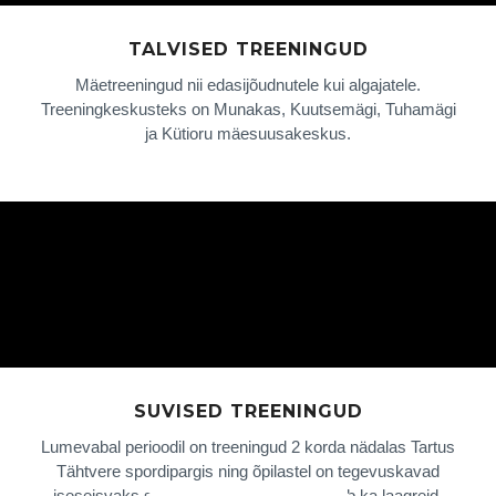
TALVISED TREENINGUD
Mäetreeningud nii edasijõudnutele kui algajatele.
Treeningkeskusteks on Munakas, Kuutsemägi, Tuhamägi
ja Kütioru mäesuusakeskus.
SUVISED TREENINGUD
Lumevabal perioodil on treeningud 2 korda nädalas Tartus
Tähtvere spordipargis ning õpilastel on tegevuskavad
iseseisvaks suviseks treeninguks, toimub ka laagreid.