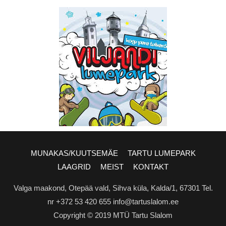
MUNAKAS/KUUTSEMÄE
TARTU LUMEPARK
LAAGRID
MEIST
KONTAKT
Valga maakond, Otepää vald, Sihva küla, Kalda/1, 67301 Tel.
nr +372 53 420 655 info@tartuslalom.ee
Copyright © 2019 MTÜ Tartu Slalom