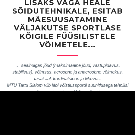
LISAKS VÄGA HEALE
SÕIDUTEHNIKALE, ESITAB
MÄESUUSATAMINE
VÄLJAKUTSE SPORTLASE
KÕIGILE FÜÜSILISTELE
VÕIMETELE...
… sealhulgas jõud (maksimaalne jõud, vastupidavus,
stabiilsus), võimsus, aeroobne ja anaeroobne võimekus,
tasakaal, kordinatsioon ja liikuvus.
MTÜ Tartu Slalom viib läbi võistlusspordi suunitlusega tehnilisi
mäesuusatreeninguid Lõuna-Eestis.