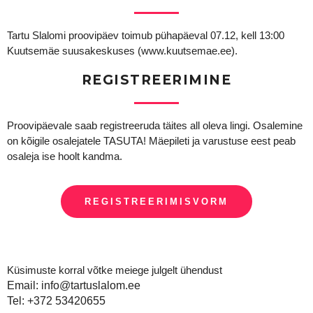
Tartu Slalomi proovipäev toimub pühapäeval 07.12, kell 13:00
Kuutsemäe suusakeskuses (www.kuutsemae.ee).
REGISTREERIMINE
Proovipäevale saab registreeruda täites all oleva lingi. Osalemine
on kõigile osalejatele TASUTA! Mäepileti ja varustuse eest peab
osaleja ise hoolt kandma.
REGISTREERIMISVORM
Küsimuste korral võtke meiege julgelt ühendust
Email: info@tartuslalom.ee
Tel: +372 53420655