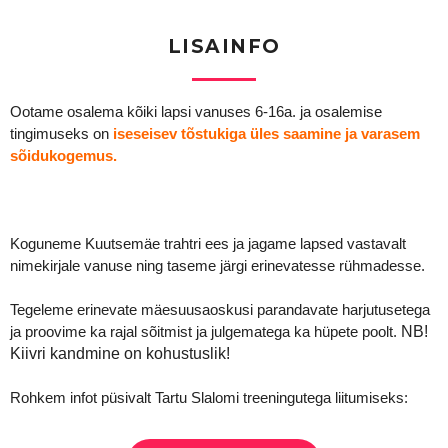
LISAINFO
Ootame osalema kõiki lapsi vanuses 6-16a. ja osalemise
tingimuseks on
iseseisev tõstukiga üles saamine ja varasem
sõidukogemus.
Koguneme Kuutsemäe trahtri ees ja jagame lapsed vastavalt
nimekirjale vanuse ning taseme järgi erinevatesse rühmadesse.
Tegeleme erinevate mäesuusaoskusi parandavate harjutusetega
ja proovime ka rajal sõitmist ja julgematega ka hüpete poolt.
NB!
Kiivri kandmine on kohustuslik!
Rohkem infot püsivalt Tartu Slalomi treeningutega liitumiseks: