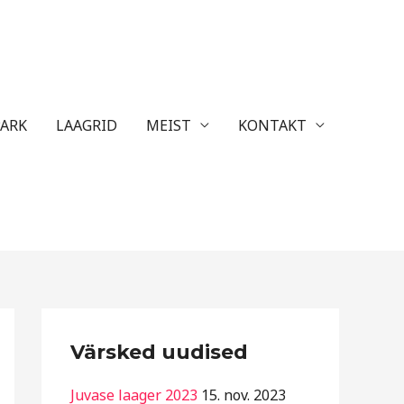
ARK
LAAGRID
MEIST
KONTAKT
R
Värsked uudised
u
b
Juvase laager 2023
15. nov. 2023