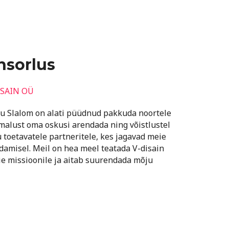
nsorlus
ISAIN OÜ
rtu Slalom on alati püüdnud pakkuda noortele
malust oma oskusi arendada ning võistlustel
 toetavatele partneritele, kes jagavad meie
ndamisel. Meil on hea meel teatada V-disain
e missioonile ja aitab suurendada mõju