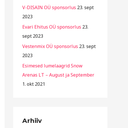
r
V-DISAIN OÜ sponsorlus
23. sept
i
2023
i
Evari Ehitus OÜ sponsorlus
23.
g
sept 2023
i
Vestenmix OÜ sponsorlus
23. sept
d
2023
Esimesed lumelaagrid Snow
Arenas LT – August ja September
1. okt 2021
Arhiiv