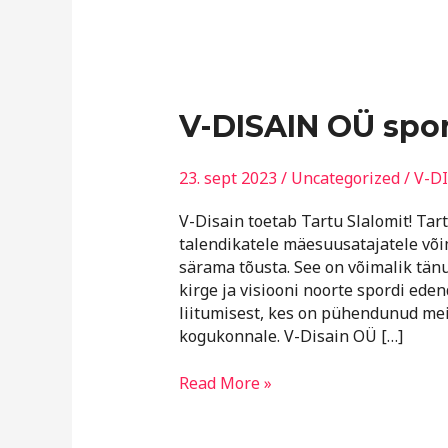
V-
V-DISAIN OÜ spo
DISAIN
OÜ
23. sept 2023
/
Uncategorized
/
V-D
sponsorlus
V-Disain toetab Tartu Slalomit! Ta
talendikatele mäesuusatajatele või
särama tõusta. See on võimalik tänu
kirge ja visiooni noorte spordi ede
liitumisest, kes on pühendunud mei
kogukonnale. V-Disain OÜ […]
Read More »