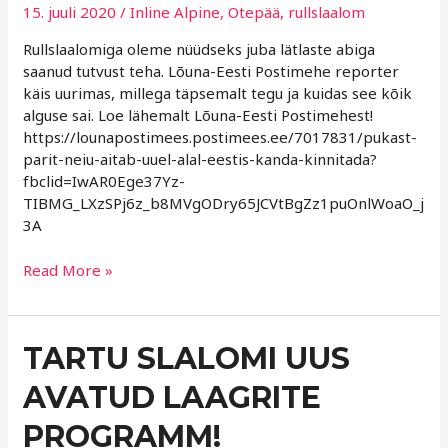
SPORDIALA
15. juuli 2020
/
Inline Alpine
,
Otepää
,
rullslaalom
TÕIME
Rullslaalomiga oleme nüüdseks juba lätlaste abiga
saanud tutvust teha. Lõuna-Eesti Postimehe reporter
käis uurimas, millega täpsemalt tegu ja kuidas see kõik
alguse sai. Loe lähemalt Lõuna-Eesti Postimehest!
https://lounapostimees.postimees.ee/7017831/pukast-
parit-neiu-aitab-uuel-alal-eestis-kanda-kinnitada?
fbclid=IwAR0Ege37Yz-
TIBMG_LXzSPj6z_b8MVgODry65JCVtBgZz1puOnlWoaO_j
3A
Read More »
TARTU
TARTU SLALOMI UUS
SLALOMI
AVATUD LAAGRITE
UUS
AVATUD
PROGRAMM!
LAAGRITE