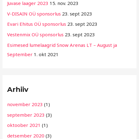
Juvase laager 2023
15. nov. 2023
r
V-DISAIN OÜ sponsorlus
23. sept 2023
i
Evari Ehitus OÜ sponsorlus
23. sept 2023
i
g
Vestenmix OÜ sponsorlus
23. sept 2023
i
Esimesed lumelaagrid Snow Arenas LT – August ja
d
September
1. okt 2021
Arhiiv
november 2023
(1)
september 2023
(3)
oktoober 2021
(1)
detsember 2020
(3)