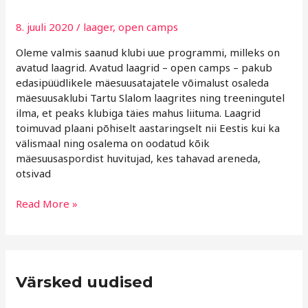
PROGRAMM!
8. juuli 2020
/
laager
,
open camps
Oleme valmis saanud klubi uue programmi, milleks on
avatud laagrid. Avatud laagrid – open camps – pakub
edasipüüdlikele mäesuusatajatele võimalust osaleda
mäesuusaklubi Tartu Slalom laagrites ning treeningutel
ilma, et peaks klubiga täies mahus liituma. Laagrid
toimuvad plaani põhiselt aastaringselt nii Eestis kui ka
välismaal ning osalema on oodatud kõik
mäesuusaspordist huvitujad, kes tahavad areneda,
otsivad
Read More »
R
Värsked uudised
u
b