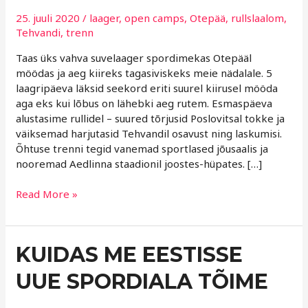
purgis!
25. juuli 2020
/
laager
,
open camps
,
Otepää
,
rullslaalom
,
Tehvandi
,
trenn
Taas üks vahva suvelaager spordimekas Otepääl
möödas ja aeg kiireks tagasiviskeks meie nädalale. 5
laagripäeva läksid seekord eriti suurel kiirusel mööda
aga eks kui lõbus on lähebki aeg rutem. Esmaspäeva
alustasime rullidel – suured tõrjusid Poslovitsal tokke ja
väiksemad harjutasid Tehvandil osavust ning laskumisi.
Õhtuse trenni tegid vanemad sportlased jõusaalis ja
nooremad Aedlinna staadionil joostes-hüpates. […]
Read More »
KUIDAS
KUIDAS ME EESTISSE
ME
UUE SPORDIALA TÕIME
EESTISSE
UUE