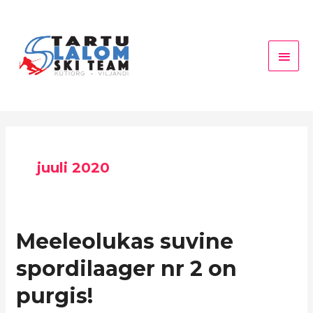
Skip
Main
to
Men
content
juuli 2020
Meeleolukas
Meeleolukas suvine
suvine
spordilaager nr 2 on
spordilaager
nr
purgis!
2
on