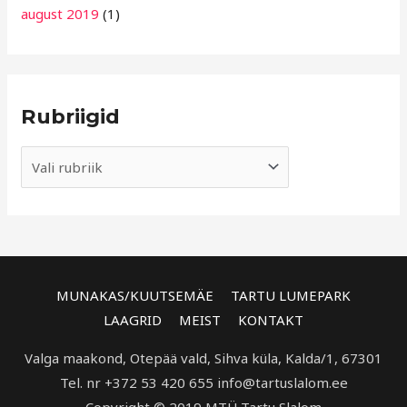
august 2019
(1)
Rubriigid
MUNAKAS/KUUTSEMÄE
TARTU LUMEPARK
LAAGRID
MEIST
KONTAKT
Valga maakond, Otepää vald, Sihva küla, Kalda/1, 67301
Tel. nr +372 53 420 655 info@tartuslalom.ee