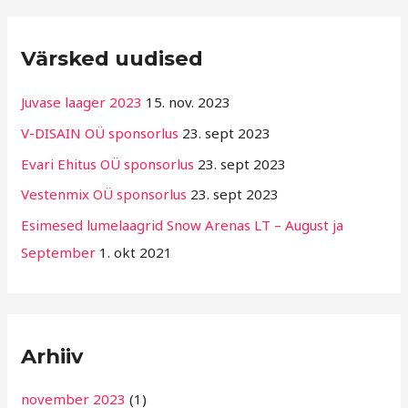
R
Värsked uudised
u
b
Juvase laager 2023
15. nov. 2023
r
V-DISAIN OÜ sponsorlus
23. sept 2023
i
Evari Ehitus OÜ sponsorlus
23. sept 2023
i
g
Vestenmix OÜ sponsorlus
23. sept 2023
i
Esimesed lumelaagrid Snow Arenas LT – August ja
d
September
1. okt 2021
Arhiiv
november 2023
(1)