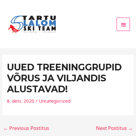
Skip
Main
to
Men
content
UUED TREENINGGRUPID
VÕRUS JA VILJANDIS
ALUSTAVAD!
8. dets. 2020
/
Uncategorized
←
Previous Postitus
Next Postitus
→