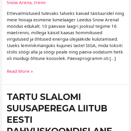
Snow Arena
,
trenn
Ettevalmistused tulevaks talveks käivad täistuuridel ning
meie hooaja esimene lumelaager Leedus Snow Arenal
möödus edukalt. 10 päevase laagri jooksul tegime 16
mäetrenni, millega käisid kaasas hommikused
virgutused ja õhtused energia ülejääkide kulutamised.
Uueks lemmikmänguks kujunes lastel SIGA, mida toksiti
stiilis söögi alla ja söögi peale ning päeva oodatuim hetk
oli muidugi õhtune koosolek. Päevaprogramm oli […]
Read More »
TARTU
TARTU SLALOMI
SLALOMI
SUUSAPEREGA LIITUB
SUUSAPEREGA
LIITUB
EESTI
EESTI
RAHVUSKOONDISLANE