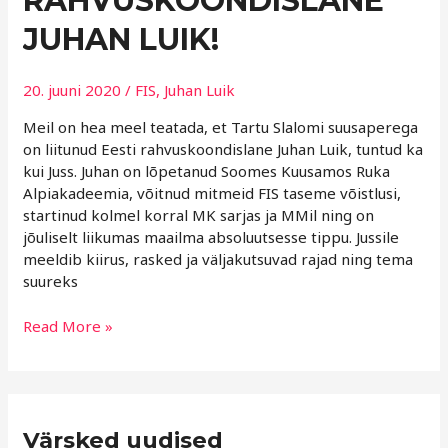
RAHVUSKOONDISLANE
JUHAN
LUIK!
JUHAN LUIK!
20. juuni 2020
/
FIS
,
Juhan Luik
Meil on hea meel teatada, et Tartu Slalomi suusaperega
on liitunud Eesti rahvuskoondislane Juhan Luik, tuntud ka
kui Juss. Juhan on lõpetanud Soomes Kuusamos Ruka
Alpiakadeemia, võitnud mitmeid FIS taseme võistlusi,
startinud kolmel korral MK sarjas ja MMil ning on
jõuliselt liikumas maailma absoluutsesse tippu. Jussile
meeldib kiirus, rasked ja väljakutsuvad rajad ning tema
suureks
Read More »
R
Värsked uudised
u