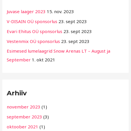
b
Juvase laager 2023
15. nov. 2023
r
V-DISAIN OÜ sponsorlus
23. sept 2023
i
Evari Ehitus OÜ sponsorlus
23. sept 2023
i
g
Vestenmix OÜ sponsorlus
23. sept 2023
i
Esimesed lumelaagrid Snow Arenas LT – August ja
d
September
1. okt 2021
Arhiiv
november 2023
(1)
september 2023
(3)
oktoober 2021
(1)