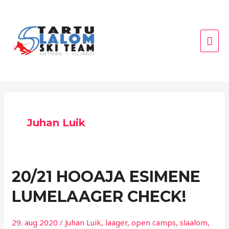
Skip
Mai
to
Men
content
Juhan Luik
20/21
20/21 HOOAJA ESIMENE
HOOAJA
LUMELAAGER CHECK!
ESIMENE
LUMELAAGER
CHECK!
29. aug 2020
/
Juhan Luik
,
laager
,
open camps
,
slaalom
,